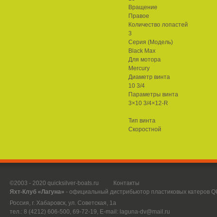
Вращение
Правое
Количество лопастей
3
Серия (Модель)
Black Max
Для мотора
Mercury
Диаметр винта
10 3/4
Параметры винта
3×10 3/4×12-R
Тип винта
Скоростной
©2003 - 2020 quicksilver-boats.ru
Контакты
Яхт-Клуб «Лагуна»
- официальный дистрибьютор пластиковых катеров 
Россия, г. Хабаровск, ул. Советская, 1а
тел.: 8 (4212) 606-500, 69-72-19, E-mail:
laguna-dv@mail.ru