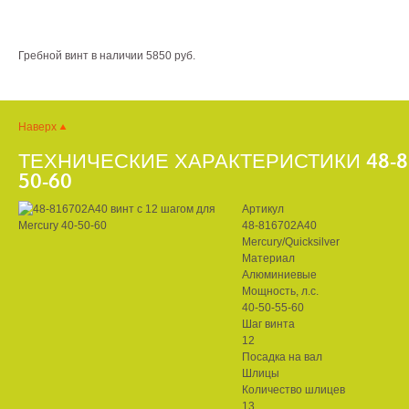
Гребной винт в наличии 5850 руб.
Наверх
ТЕХНИЧЕСКИЕ ХАРАКТЕРИСТИКИ 48-81
50-60
Артикул
48-816702A40
Mercury/Quicksilver
Материал
Алюминиевые
Мощность, л.с.
40-50-55-60
Шаг винта
12
Посадка на вал
Шлицы
Количество шлицев
13