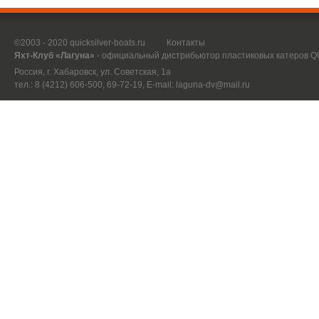
©2003 - 2020 quicksilver-boats.ru
Контакты
Яхт-Клуб «Лагуна»
- официальный дистрибьютор пластиковых катеров 
Россия, г. Хабаровск, ул. Советская, 1а
тел.: 8 (4212) 606-500, 69-72-19, E-mail:
laguna-dv@mail.ru