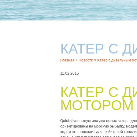
КАТЕР С 
»
»
Главная
Новости
Катер с дизельным м
11.02.2015
КАТЕР С 
МОТОРОМ
Quicksilver выпустила два новых катера д
ориентированы на морскую рыбалку, моделе
ходом что подходит для любителей тролл