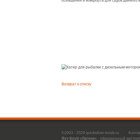
оснащения и комфорта для судов данного к
Возврат к списку
©2003 - 2020 quicksilver-boats.ru
Конта
Яхт-Клуб «Лагуна»
- официальный дистри