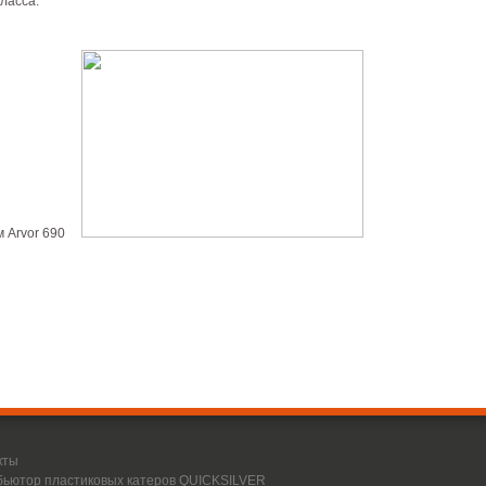
ласса.
кты
бьютор пластиковых катеров QUICKSILVER