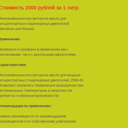
Стоимость 2000 рублей за 1 литр.
Многокомпонентное моторное масло для
четырехтактных стационарных двигателей
terndrive and Inboard.
Применение:
Проверено и одобрено в применении как с
бензиновыми, так и с дизельными двигателями.
Характеристики:
Многокомпонентное моторное масло для мощных
четырехтактных стационарных двигателей, 25W-40.
Позволяет исключить термическое разрушение при
экстремальных температурах и нагрузках (не
требуется стабилизаторов вязкости).
Рекомендации по применению :
Замена производится по рекомендациям
производителя и по собственному усмотрению.