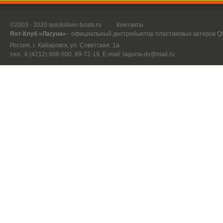
©2003 - 2020 quicksilver-boats.ru
Контакты
Яхт-Клуб «Лагуна»
- официальный дистрибьютор пластиковых катеров 
Россия, г. Хабаровск, ул. Советская, 1а
тел.: 8 (4212) 606-500, 69-72-19, E-mail:
laguna-dv@mail.ru