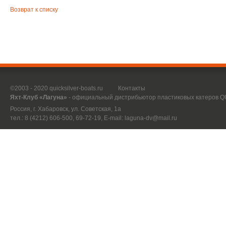
Возврат к списку
©2003 - 2020 quicksilver-boats.ru
Контакты
Яхт-Клуб «Лагуна»
- официальный дистрибьютор пластиковых катеров 
Россия, г. Хабаровск, ул. Советская, 1а
тел.: 8 (4212) 606-500, 69-72-19, E-mail:
laguna-dv@mail.ru