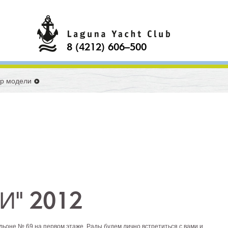
8 (4212) 606–500
р модели
" 2012
ильоне № 69 на первом этаже. Рады будем лично встретиться с вами и