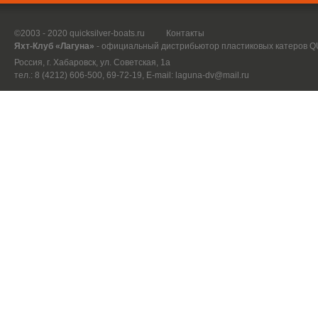
©2003 - 2020 quicksilver-boats.ru
Контакты
Яхт-Клуб «Лагуна»
- официальный дистрибьютор пластиковых катеров 
Россия, г. Хабаровск, ул. Советская, 1а
тел.: 8 (4212) 606-500, 69-72-19, E-mail:
laguna-dv@mail.ru